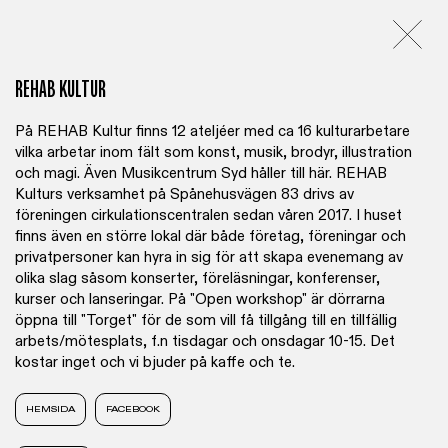
REHAB KULTUR
På REHAB Kultur finns 12 ateljéer med ca 16 kulturarbetare
vilka arbetar inom fält som konst, musik, brodyr, illustration
och magi. Även Musikcentrum Syd håller till här.​ REHAB
Kulturs verksamhet på Spånehusvägen 83 drivs av
föreningen cirkulationscentralen sedan våren 2017. I huset
finns även en större lokal där både företag, föreningar och
privatpersoner kan hyra in sig för att skapa evenemang av
olika slag såsom konserter, föreläsningar, konferenser,
kurser och lanseringar. På "Open workshop" är dörrarna
öppna till "Torget" för de som vill få tillgång till en tillfällig
arbets/mötesplats, f.n tisdagar och onsdagar 10-15. Det
kostar inget och vi bjuder på kaffe och te.
HEMSIDA
FACEBOOK