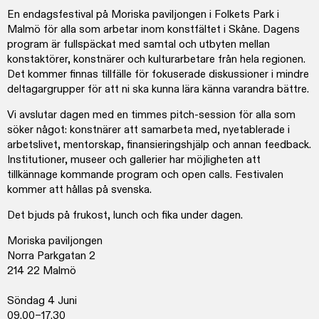
En endagsfestival på Moriska paviljongen i Folkets Park i
Malmö för alla som arbetar inom konstfältet i Skåne. Dagens
program är fullspäckat med samtal och utbyten mellan
konstaktörer, konstnärer och kulturarbetare från hela regionen.
Det kommer finnas tillfälle för fokuserade diskussioner i mindre
deltagargrupper för att ni ska kunna lära känna varandra bättre.
Vi avslutar dagen med en timmes pitch-session för alla som
söker något: konstnärer att samarbeta med, nyetablerade i
arbetslivet, mentorskap, finansieringshjälp och annan feedback.
Institutioner, museer och gallerier har möjligheten att
tillkännage kommande program och open calls. Festivalen
kommer att hållas på svenska.
Det bjuds på frukost, lunch och fika under dagen.
Moriska paviljongen
Norra Parkgatan 2
214 22 Malmö
Söndag 4 Juni
09.00–17.30